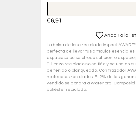
€
6,91
Añadir a la li
La bolsa de lona reciclada Impact AWARE™
perfecta de llevar tus artículos esenciale
espaciosa bolsa ofrece suficiente espacio
El lienzo reciclado no se tiñe y se usa en 
de teñido o blanqueado. Con trazador AWA
materiales reciclados. El 2% de las gana
vendido se donará a Water.org. Composic
poliéster reciclado.