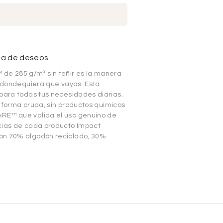
sta de deseos
 de 285 g/m² sin teñir es la manera
s dondequiera que vayas. Esta
 para todas tus necesidades diarias.
su forma cruda, sin productos químicos
RE™ que valida el uso genuino de
ncias de cada producto Impact
ión 70% algodón reciclado, 30%