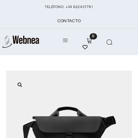
TELÉFONO:
+
34 622437781
CONTACTO
0