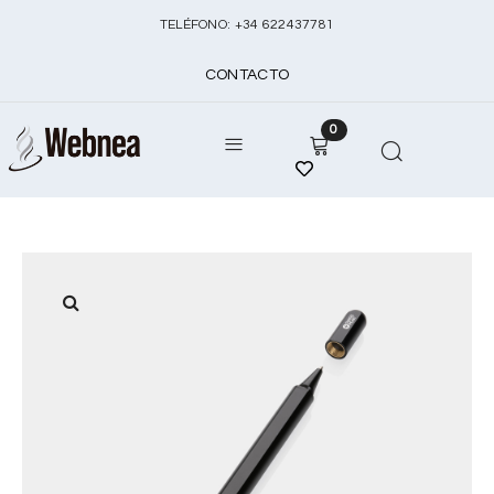
TELÉFONO:
+
34 622437781
CONTACTO
0