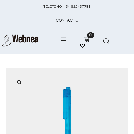
TELÉFONO:
+
34 622437781
CONTACTO
0