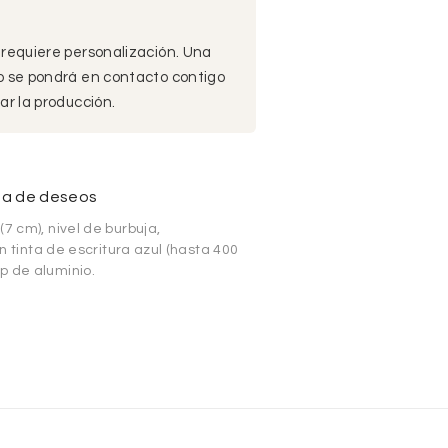
 requiere personalización. Una
po se pondrá en contacto contigo
ar la producción.
sta de deseos
7 cm), nivel de burbuja,
on tinta de escritura azul (hasta 400
p de aluminio.