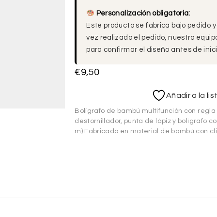
Personalización obligatoria:
Este producto se fabrica bajo pedido y
vez realizado el pedido, nuestro equi
para confirmar el diseño antes de inici
€
9,50
Añadir a la li
Bolígrafo de bambú multifunción con regla (
destornillador, punta de lápiz y bolígrafo c
m) Fabricado en material de bambú con cli