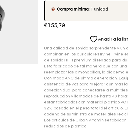
Compra mínima:
1 unidad
€
155,79
Añadir a la li
Una calidad de sonido sorprendente y un d
combinan en los auriculares Irvine. Irvine 
de sonido HI-FI premium diseñado para du
Está fabricado de tal manera que con una
reemplazar las almohadillas, la diadema e i
Con modo ANC de última generación. Equi
asistencia de voz para mejorar aún más l
conexión dual para conectarse a múltiples 
reproducción y llamadas de hasta 40 horas
están fabricados con material plástico PC 
32% basado en el peso total del artículo. 
cadena de suministro de materiales recic
Los artículos de Urban Vitamin se fabrican
reducidos de plástico