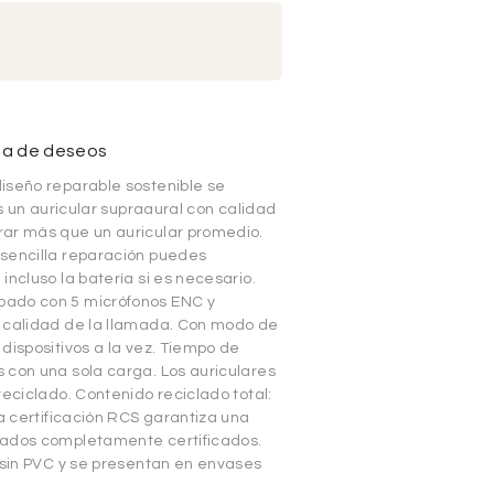
sta de deseos
iseño reparable sostenible se
es un auricular supraaural con calidad
rar más que un auricular promedio.
 sencilla reparación puedes
ncluso la batería si es necesario.
pado con 5 micrófonos ENC y
a calidad de la llamada. Con modo de
dispositivos a la vez. Tiempo de
 con una sola carga. Los auriculares
reciclado. Contenido reciclado total:
La certificación RCS garantiza una
lados completamente certificados.
 sin PVC y se presentan en envases