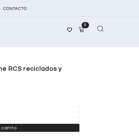
CONTACTO
0
ine RCS reciclados y
 carrito