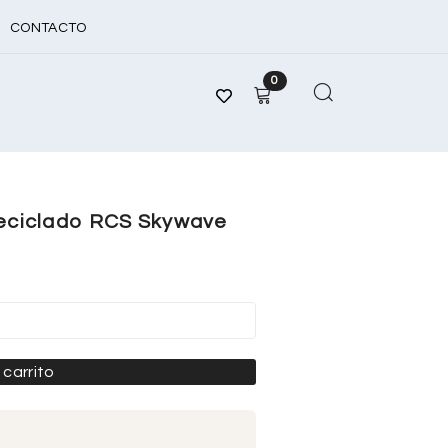
CONTACTO
0
reciclado RCS Skywave
 carrito