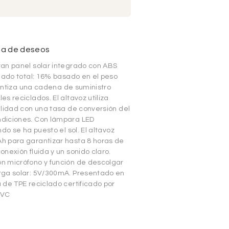
sta de deseos
ran panel solar integrado con ABS
lado total: 16% basado en el peso
rantiza una cadena de suministro
s reciclados. El altavoz utiliza
alidad con una tasa de conversión del
ndiciones. Con lámpara LED
do se ha puesto el sol. El altavoz
h para garantizar hasta 8 horas de
nexión fluida y un sonido claro.
n micrófono y función de descolgar
rga solar: 5V/300mA. Presentado en
 de TPE reciclado certificado por
PVC