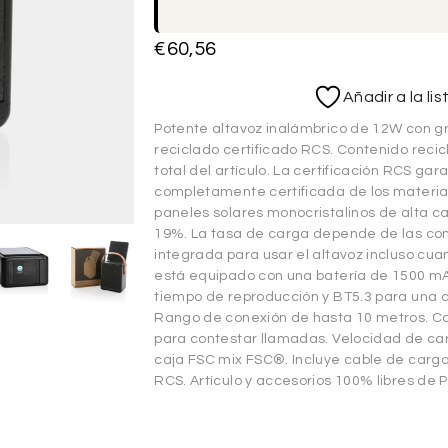
€
60,56
Añadir a la li
Potente altavoz inalámbrico de 12W con g
reciclado certificado RCS. Contenido recic
total del artículo. La certificación RCS ga
completamente certificada de los materiale
paneles solares monocristalinos de alta c
19%. La tasa de carga depende de las co
integrada para usar el altavoz incluso cuan
está equipado con una batería de 1500 mA
tiempo de reproducción y BT5.3 para una co
Rango de conexión de hasta 10 metros. Co
para contestar llamadas. Velocidad de ca
caja FSC mix FSC®. Incluye cable de carga
RCS. Artículo y accesorios 100% libres de 